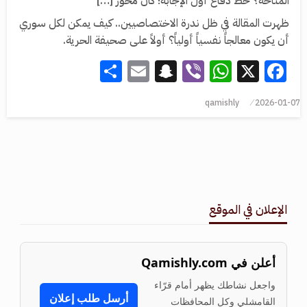
المتاحة؟ خط دفاع أول الإجابة؛ كان محور […]
ظهرت المقالة في ظل ندرة الاختصاصيين.. كيف يمكن لكل سوري
أن يكون معالجاً نفسياً أولياً؟ أولاً على صحيفة الحرية.
Share
Snapchat
Email
WhatsApp
Viber
Facebook
X
qamishly
2026-01-07
الإعلان في الموقع
أعلن في Qamishly.com
واجعل نشاطك يظهر أمام قرّاء
أرسل طلب إعلان
القامشلي وكل المحافظات