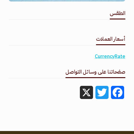
الطقس
طقس القامشلي
أسعار العملات
CurrencyRate
صفحاتنا على وسائل التواصل
X
Twitter
Facebook