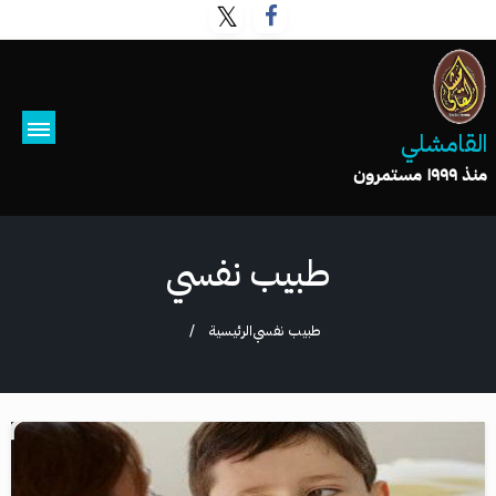
القامشلي
منذ ١٩٩٩ مستمرون
طبيب نفسي
طبيب نفسي
الرئيسية