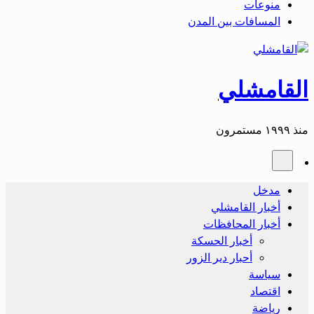
منوعات
المسافات بين المدن
القامشلي
منذ ١٩٩٩ مستمرون
مدخل
أخبار القامشلي
أخبار المحافظات
أخبار الحسكة
أحبار دير الزور
سياسة
اقتصاد
رياضة