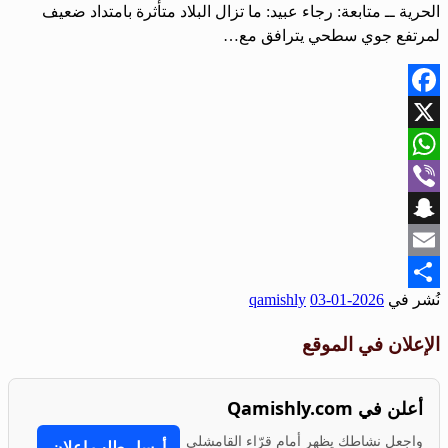
الحرية ــ متابعة: رجاء عبيد: ما تزال البلاد متأثرة بامتداد ضعيف
لمرتفع جوي سطحي يترافق مع…
Facebook
X
WhatsApp
Viber
Snapchat
Email
نُشر في
2026-01-03
qamishly
Share
الإعلان في الموقع
أعلن في Qamishly.com
واجعل نشاطك يظهر أمام قرّاء القامشلي
أرسل طلب إعلان