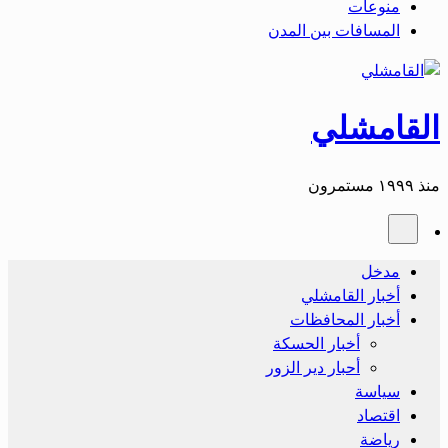
منوعات
المسافات بين المدن
القامشلي
منذ ١٩٩٩ مستمرون
مدخل
أخبار القامشلي
أخبار المحافظات
أخبار الحسكة
أحبار دير الزور
سياسة
اقتصاد
رياضة