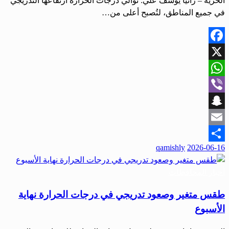
الحرية – رانيا يوسف علي: توالي درجات الحرارة ارتفاعها التدريجي
في جميع المناطق، لتُصبح أعلى من…
Facebook
X
WhatsApp
Viber
Snapchat
Email
نُشر
qamishly
2026-06-16
Share
في
أخبار المحافظات
طقس متغير وصعود تدريجي في درجات الحرارة نهاية
الأسبوع