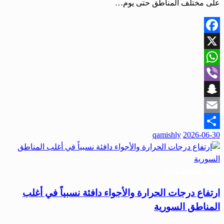
على مختلف المناطق حتى يوم…
Facebook
X
WhatsApp
Viber
Snapchat
Email
نُشر
qamishly
2026-06-30
Share
في
أخبار المحافظات
ارتفاع درجات الحرارة والأجواء دافئة نسبياً في أغلب
المناطق السورية