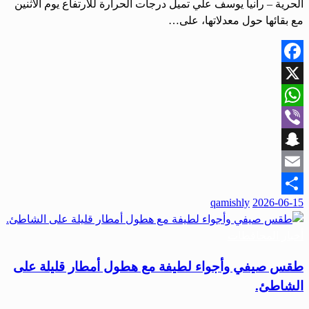
الحرية – رانيا يوسف علي تميل درجات الحرارة للارتفاع يوم الاثنين
مع بقائها حول معدلاتها، على…
Facebook
X
WhatsApp
Viber
Snapchat
Email
نُشر
qamishly
2026-06-15
Share
في
أخبار المحافظات
طقس صيفي وأجواء لطيفة مع هطول أمطار قليلة على
الشاطئ.