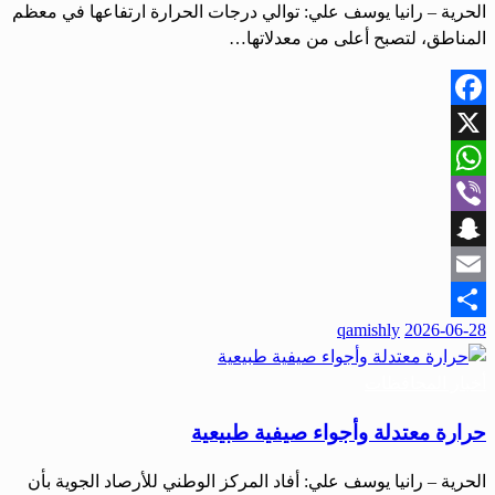
الحرية – رانيا يوسف علي: توالي درجات الحرارة ارتفاعها في معظم
المناطق، لتصبح أعلى من معدلاتها…
Facebook
X
WhatsApp
Viber
Snapchat
Email
نُشر
qamishly
2026-06-28
Share
في
أخبار المحافظات
حرارة معتدلة وأجواء صيفية طبيعية
الحرية – رانيا يوسف علي: أفاد المركز الوطني للأرصاد الجوية بأن