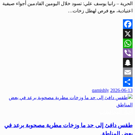
الحرية – رانيا يوسف علي: تسود خلال اليومين القادمين أجواء صيفية
اعتيادية، مع فرص لهطل زخات…
Facebook
X
WhatsApp
Viber
Snapchat
Email
نُشر
qamishly
2026-06-13
Share
في
أخبار المحافظات
طقس دافئ إلى حد ما وزخات مطرية مصحوبة برعد في
بعض المناطق