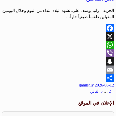
الحرية – رانيا يوسف علي: تشهد البلاد ابتداء من اليوم وخلال اليومين
المقبلين طقساً صيفياً حاراً…
Facebook
X
WhatsApp
Viber
Snapchat
Email
نُشر
qamishly
2026-06-12
Share
في
1
2
…
5
التالي
تعدد
صفحات
الإعلان في الموقع
المقالات