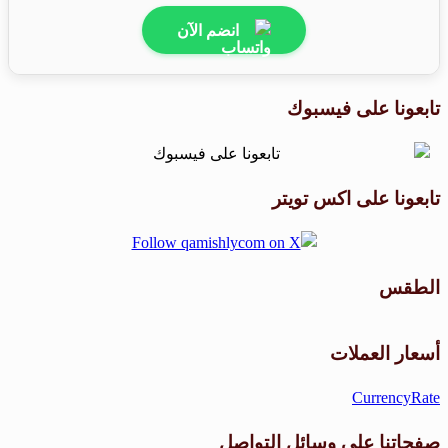
انضم الآن
تابعونا على فيسبوك
تابعونا على اكس تويتر
الطقس
طقس القامشلي
أسعار العملات
CurrencyRate
صفحاتنا على وسائل التواصل