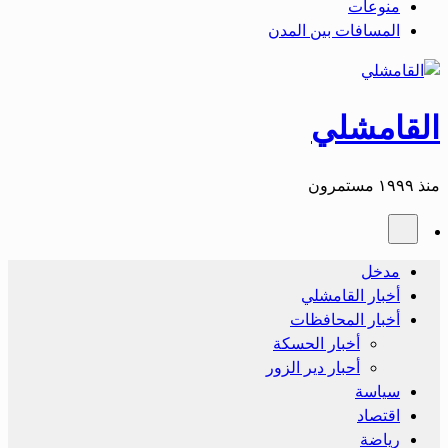
منوعات
المسافات بين المدن
القامشلي
منذ ١٩٩٩ مستمرون
مدخل
أخبار القامشلي
أخبار المحافظات
أخبار الحسكة
أحبار دير الزور
سياسة
اقتصاد
رياضة