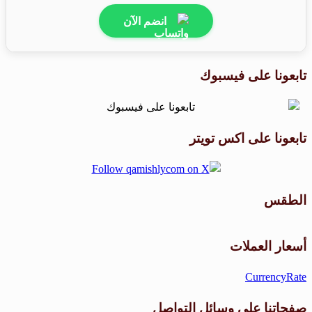
انضم الآن
تابعونا على فيسبوك
تابعونا على اكس تويتر
الطقس
طقس القامشلي
أسعار العملات
CurrencyRate
صفحاتنا على وسائل التواصل