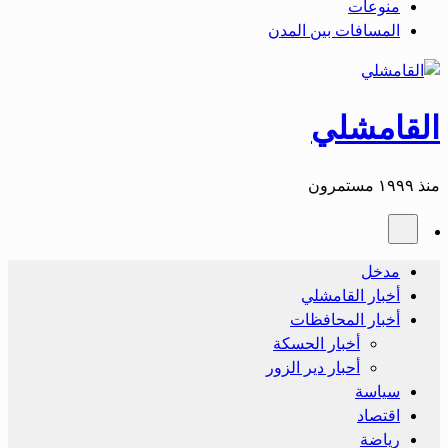
منوعات
المسافات بين المدن
القامشلي
منذ ١٩٩٩ مستمرون
مدخل
أخبار القامشلي
أخبار المحافظات
أخبار الحسكة
أحبار دير الزور
سياسة
اقتصاد
رياضة