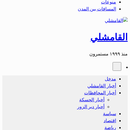
منوعات
المسافات بين المدن
القامشلي
منذ ١٩٩٩ مستمرون
مدخل
أخبار القامشلي
أخبار المحافظات
أخبار الحسكة
أحبار دير الزور
سياسة
اقتصاد
رياضة