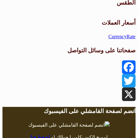
الطقس
طقس القامشلي
أسعار العملات
CurrencyRate
صفحاتنا على وسائل التواصل
Facebook
Twitter
X
انضم لصفحة القامشلي على الفيسبوك
امسح الكود بكاميرا جوالك او
اضغط هنا