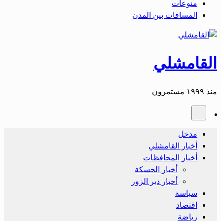
منوعات
المسافات بين المدن
القامشلي
منذ ١٩٩٩ مستمرون
مدخل
أخبار القامشلي
أخبار المحافظات
أخبار الحسكة
أحبار دير الزور
سياسة
اقتصاد
رياضة