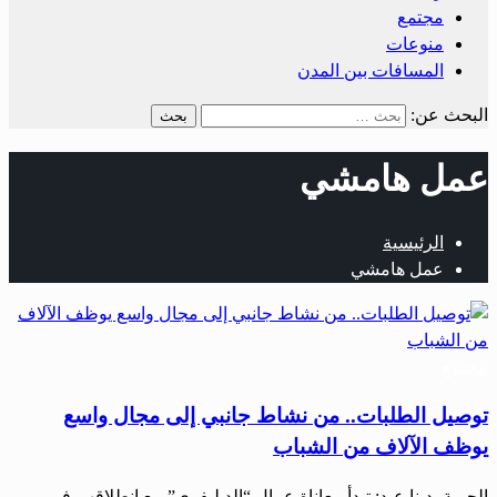
مجتمع
منوعات
المسافات بين المدن
البحث عن:
عمل هامشي
الرئيسية
عمل هامشي
مجتمع
توصيل الطلبات.. من نشاط جانبي إلى مجال واسع
يوظف الآلاف من الشباب
الحرية- دينا عبد: تبدأ معاناة عمال “الديليفري” مع انطلاقهم في