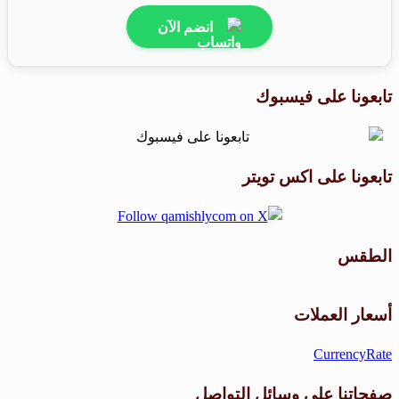
انضم الآن
تابعونا على فيسبوك
تابعونا على اكس تويتر
الطقس
طقس القامشلي
أسعار العملات
CurrencyRate
صفحاتنا على وسائل التواصل