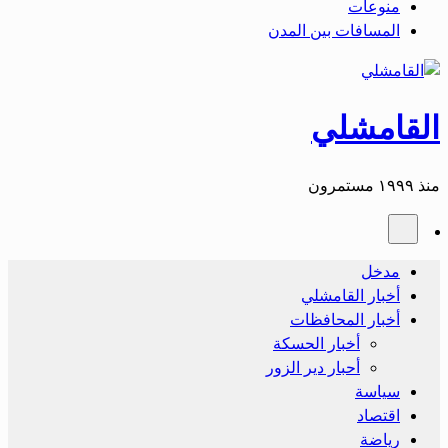
منوعات
المسافات بين المدن
القامشلي
منذ ١٩٩٩ مستمرون
مدخل
أخبار القامشلي
أخبار المحافظات
أخبار الحسكة
أحبار دير الزور
سياسة
اقتصاد
رياضة