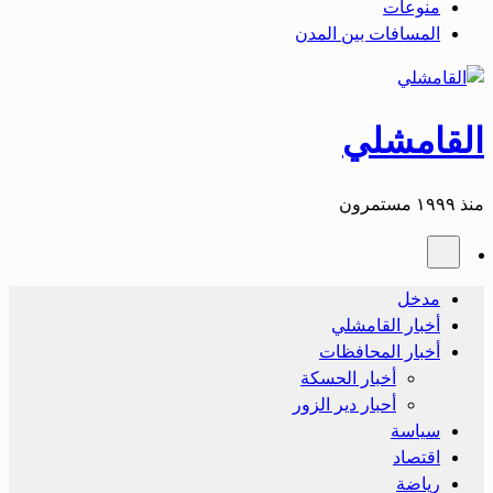
منوعات
المسافات بين المدن
القامشلي
منذ ١٩٩٩ مستمرون
مدخل
أخبار القامشلي
أخبار المحافظات
أخبار الحسكة
أحبار دير الزور
سياسة
اقتصاد
رياضة