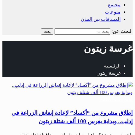
مجتمع
منوعات
المسافات بين المدن
البحث عن:
غرسة زيتون
الرئيسية
غرسة زيتون
أخبار المحافظات
إطلاق مشروع من “أكساد” لإعادة إنعاش الزراعة في
إدلب.. وبداية بغرس 100 ألف شتلة زيتون
الحرية – محمد زكريا : لسنوات طويلة.. ومحافظة إدلب تلقب