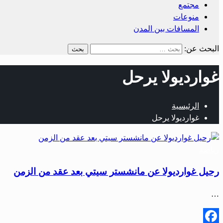
مجتمع
منوعات
المسافات بين المدن
البحث عن:
غوارديولا يرحل
الرئيسية
غوارديولا يرحل
رياضة
رحيل غوارديولا عن مانشستر سيتي بعد عقد من الزمن
…