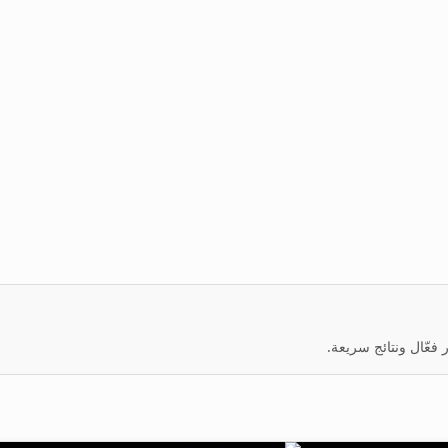
عّال ونتائج سريعة.