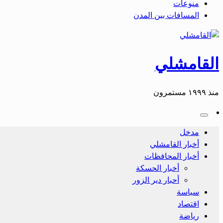
منوعات
المسافات بين المدن
القامشلي
منذ ١٩٩٩ مستمرون
مدخل
أخبار القامشلي
أخبار المحافظات
أخبار الحسكة
أحبار دير الزور
سياسة
اقتصاد
رياضة