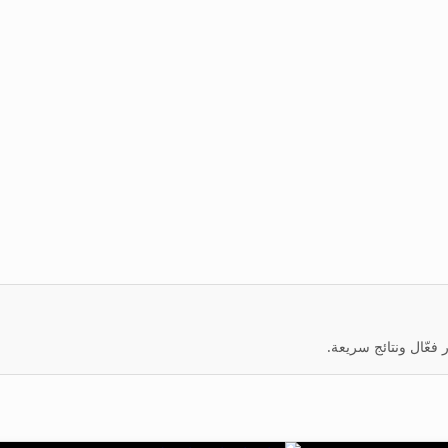
عّال ونتائج سريعة.