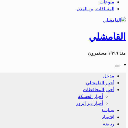
منوعات
المسافات بين المدن
القامشلي
منذ ١٩٩٩ مستمرون
مدخل
أخبار القامشلي
أخبار المحافظات
أخبار الحسكة
أحبار دير الزور
سياسة
اقتصاد
رياضة