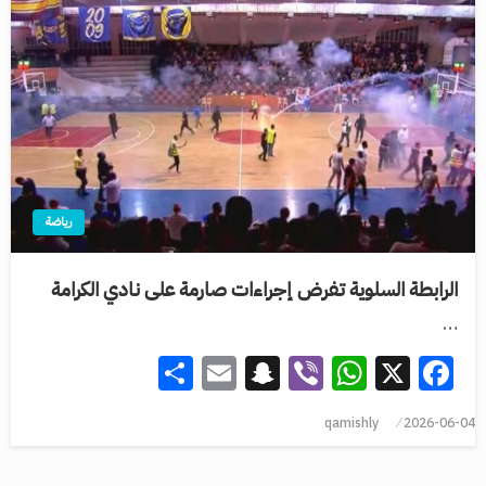
رياضة
الرابطة السلوية تفرض إجراءات صارمة على نادي الكرامة
…
Share
Snapchat
Email
WhatsApp
Viber
Facebook
X
qamishly
2026-06-04