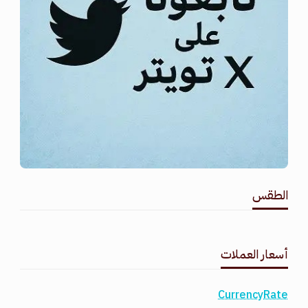
الطقس
طقس القامشلي
أسعار العملات
CurrencyRate