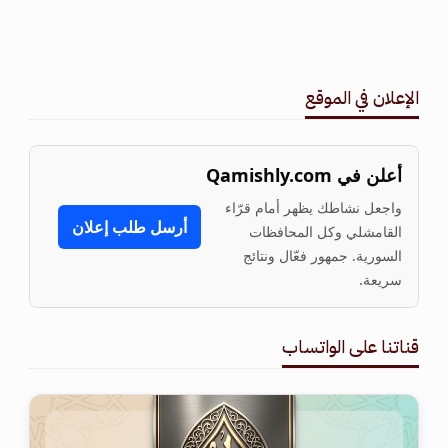
الإعلان في الموقع
أعلن في Qamishly.com
واجعل نشاطك يظهر أمام قرّاء
أرسل طلب إعلان
القامشلي وكل المحافظات
السورية. جمهور فعّال ونتائج
سريعة.
قناتنا على الواتساب