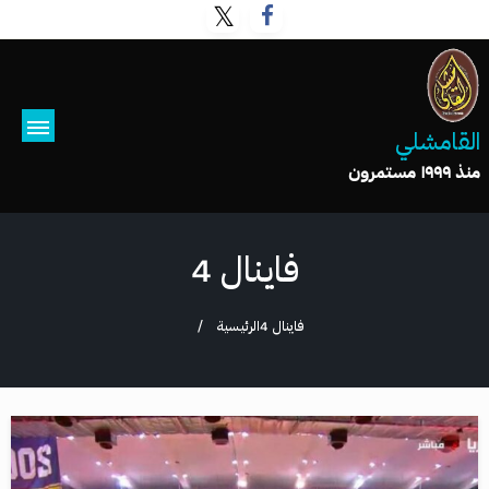
القامشلي
منذ ١٩٩٩ مستمرون
فاينال 4
فاينال 4
الرئيسية