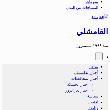
منوعات
المسافات بين المدن
القامشلي
منذ ١٩٩٩ مستمرون
مدخل
أخبار القامشلي
أخبار المحافظات
أخبار الحسكة
أحبار دير الزور
سياسة
اقتصاد
رياضة