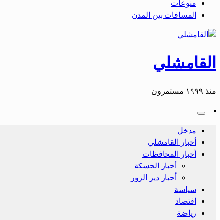
منوعات
المسافات بين المدن
القامشلي
منذ ١٩٩٩ مستمرون
مدخل
أخبار القامشلي
أخبار المحافظات
أخبار الحسكة
أحبار دير الزور
سياسة
اقتصاد
رياضة