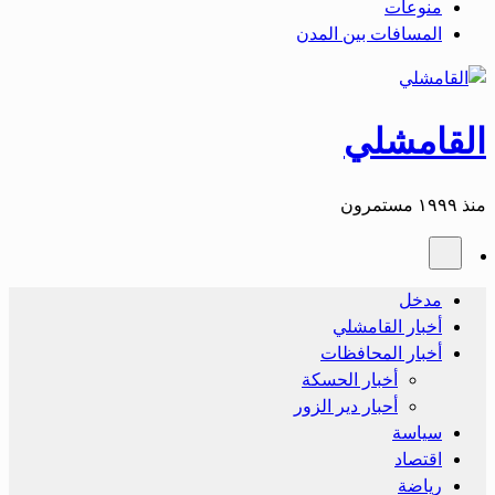
منوعات
المسافات بين المدن
القامشلي
منذ ١٩٩٩ مستمرون
مدخل
أخبار القامشلي
أخبار المحافظات
أخبار الحسكة
أحبار دير الزور
سياسة
اقتصاد
رياضة