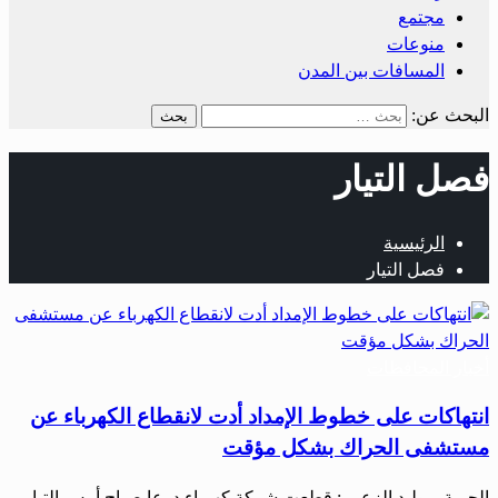
مجتمع
منوعات
المسافات بين المدن
البحث عن:
فصل التيار
الرئيسية
فصل التيار
أخبار المحافظات
انتهاكات على خطوط الإمداد أدت لانقطاع الكهرباء عن
مستشفى الحراك بشكل مؤقت
الحرية – وليد الزعبي: قطعت شركة كهرباء درعا صباح أمس التيار