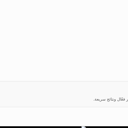
عّال ونتائج سريعة.