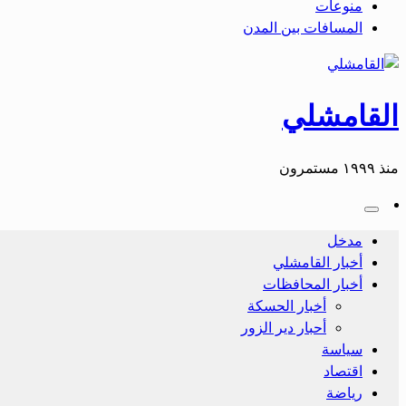
منوعات
المسافات بين المدن
القامشلي
منذ ١٩٩٩ مستمرون
مدخل
أخبار القامشلي
أخبار المحافظات
أخبار الحسكة
أحبار دير الزور
سياسة
اقتصاد
رياضة