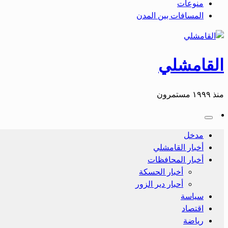
منوعات
المسافات بين المدن
القامشلي
منذ ١٩٩٩ مستمرون
مدخل
أخبار القامشلي
أخبار المحافظات
أخبار الحسكة
أحبار دير الزور
سياسة
اقتصاد
رياضة