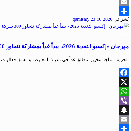
Snapchat
Email
نُشر في
2026-06-23
qamishly
Share
اقتصاد
مهرجان «إكسبو التغذية 2026» يبدأ غداً بمشاركة تتجاوز 300 شركة وطنية وعالمية
الحرية – ماجد مخيبر: تنطلق غداً في مدينة المعارض بدمشق فعاليات معرض «فود 
Facebook
X
WhatsApp
Viber
Snapchat
Email