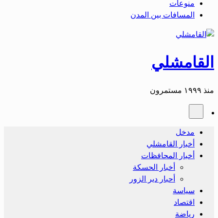
منوعات
المسافات بين المدن
القامشلي
منذ ١٩٩٩ مستمرون
مدخل
أخبار القامشلي
أخبار المحافظات
أخبار الحسكة
أحبار دير الزور
سياسة
اقتصاد
رياضة