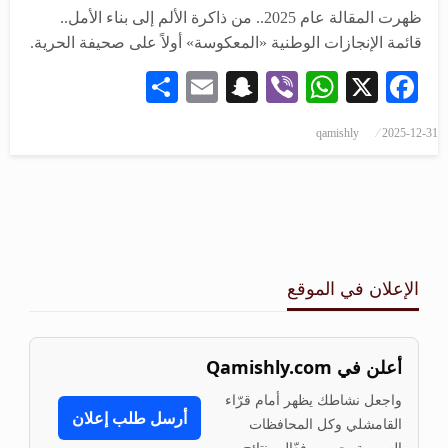
ظهرت المقالة عام 2025.. من ذاكرة الألم إلى بناء الأمل..
قائمة الإنجازات الوطنية «المعكوسة» أولاً على صحيفة الحرية.
Share
Snapchat
Email
WhatsApp
Viber
Facebook
X
qamishly
2025-12-31
الإعلان في الموقع
أعلن في Qamishly.com
واجعل نشاطك يظهر أمام قرّاء
أرسل طلب إعلان
القامشلي وكل المحافظات
السورية. جمهور فعّال ونتائج