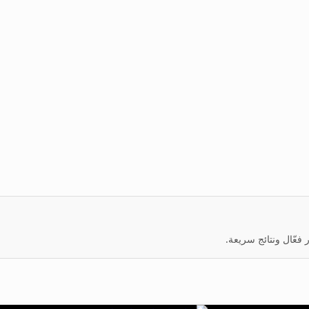
عّال ونتائج سريعة.