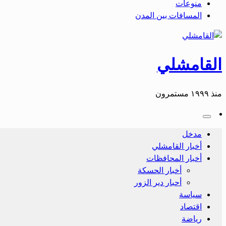
منوعات
المسافات بين المدن
القامشلي
منذ ١٩٩٩ مستمرون
مدخل
أخبار القامشلي
أخبار المحافظات
أخبار الحسكة
أحبار دير الزور
سياسة
اقتصاد
رياضة