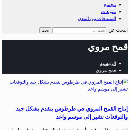
مجتمع
منوعات
المسافات بين المدن
البحث عن:
قمح مروي
الرئيسية
قمح مروي
أخبار المحافظات
إنتاج القمح المروي في طرطوس يتقدم بشكل جيد
والتوقعات تشير إلى موسم واعد
الحرية – رفاه نيوف: بدأت عملية حصاد القمح المروي في طرطوس