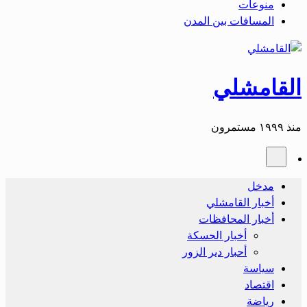
منوعات
المسافات بين المدن
القامشلي
منذ ١٩٩٩ مستمرون
مدخل
أخبار القامشلي
أخبار المحافظات
أخبار الحسكة
أحبار دير الزور
سياسة
اقتصاد
رياضة