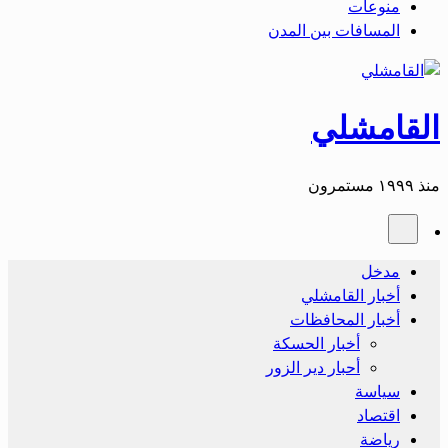
منوعات
المسافات بين المدن
القامشلي
منذ ١٩٩٩ مستمرون
مدخل
أخبار القامشلي
أخبار المحافظات
أخبار الحسكة
أحبار دير الزور
سياسة
اقتصاد
رياضة