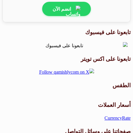
انضم الآن
تابعونا على فيسبوك
تابعونا على اكس تويتر
الطقس
طقس القامشلي
أسعار العملات
CurrencyRate
صفحاتنا على وسائل التواصل