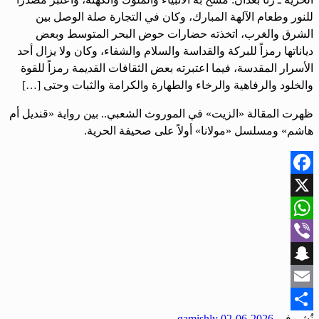
للنور وطعام الآلهة المبارك، وكان في التجارة صلة الوصل بين
الشرق والغرب، اتخذته حضارات حوض البحر المتوسط وبعض
دياناتها رمزاً للبركة والقداسة والسلام والشفاء، وكان ولا يزال أحد
الأسرار المقدسة، فيما اعتبرته بعض الثقافات القديمة رمزاً للقوة
والخلود والرفاهية والرخاء والطهارة والكرامة والثبات وحتى […]
ظهرت المقالة «الزيت» في الموروث الشعبي.. بين رواية «قنديل أم
هاشم» ومسلسل «مولانا» أولاً على صحيفة الحرية.
Facebook
X
WhatsApp
Viber
Snapchat
Email
نُشر في
2026-06-02
qamishly