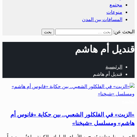
مجتمع
منوعات
المسافات بين المدن
البحث عن:
قنديل أم هاشم
الرئيسية
قنديل أم هاشم
مجتمع
«الزيت» في الفلكلور الشعبي.. بين حكاية «فانوس أم
هاشم» ومسلسل «شيخنا»
الحرية ـ رنا بغدان: مُسح به الأنبياء والملوك والكهنة، واعتُبر مصدراً