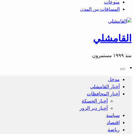
منوعات
المسافات بين المدن
القامشلي
منذ ١٩٩٩ مستمرون
مدخل
أخبار القامشلي
أخبار المحافظات
أخبار الحسكة
أحبار دير الزور
سياسة
اقتصاد
رياضة