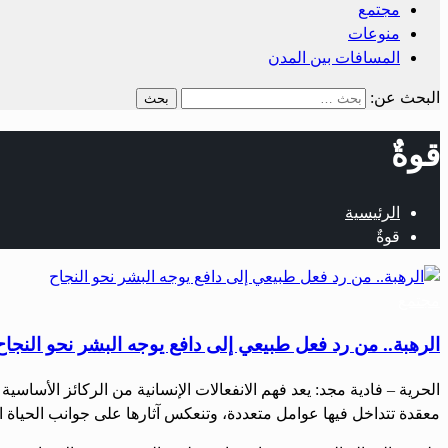
مجتمع
منوعات
المسافات بين المدن
البحث عن:
قوةٌ
الرئيسية
قوةٌ
مجتمع
الرهبة.. من رد فعل طبيعي إلى دافع يوجه البشر نحو النجاح
‏‏الحرية – فادية مجد: ‏يعد فهم الانفعالات الإنسانية من الركائز الأ
معقدة تتداخل فيها عوامل متعددة، وتنعكس آثارها على جوانب الحياة ا