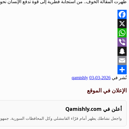
ظهرت المقالة الخوف.. من استجابة فطرية إلى قوة تدفع الإنسان نحو ال
Facebook
X
WhatsApp
Viber
Snapchat
Email
نُشر في
2026-03-03
qamishly
Share
الإعلان في الموقع
أعلن في Qamishly.com
واجعل نشاطك يظهر أمام قرّاء القامشلي وكل المحافظات السورية. جمهور ف