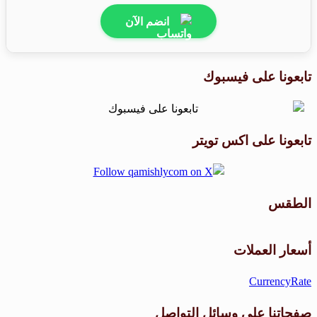
انضم الآن
تابعونا على فيسبوك
تابعونا على اكس تويتر
الطقس
طقس القامشلي
أسعار العملات
CurrencyRate
صفحاتنا على وسائل التواصل