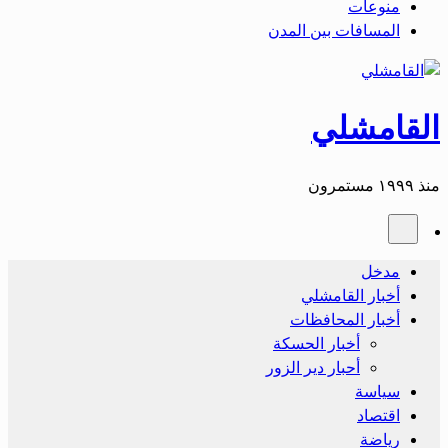
منوعات
المسافات بين المدن
القامشلي
منذ ١٩٩٩ مستمرون
مدخل
أخبار القامشلي
أخبار المحافظات
أخبار الحسكة
أحبار دير الزور
سياسة
اقتصاد
رياضة