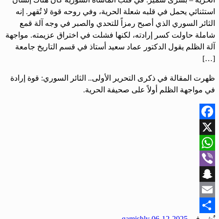
استثنائي يحمل في قلبه شعلة الحرية، وفي روحه قوة لا تُقهر. إنه
الثائر السوري الذي أصبح رمزاً للتحدي والصبر في وجه آلة قمع
شاملة حاولت كسر إرادته، لكنها فشلت في اختراق عزيمته. مواجهة
آلة الظلم يقول الدكتور عماد سعيد أستاذ في قسم التاريخ جامعة
[…]
ظهرت المقالة في ذكرى التحرير الأولى.. الثائر السوري: قوة إرادة
في مواجهة الظلم أولاً على صحيفة الحرية.
Facebook
X
WhatsApp
Viber
Snapchat
Email
نُشر في
2025-12-06
qamishly