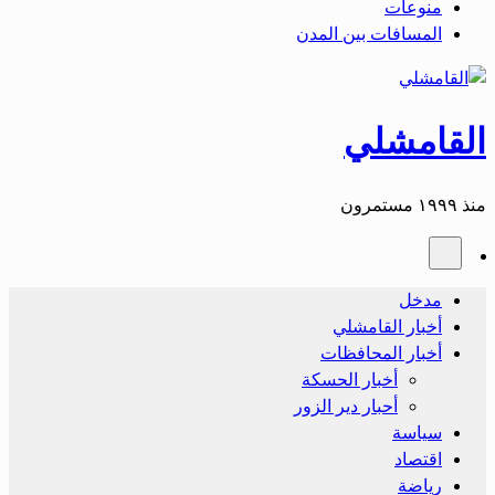
منوعات
المسافات بين المدن
القامشلي
منذ ١٩٩٩ مستمرون
مدخل
أخبار القامشلي
أخبار المحافظات
أخبار الحسكة
أحبار دير الزور
سياسة
اقتصاد
رياضة