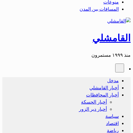
منوعات
المسافات بين المدن
القامشلي
منذ ١٩٩٩ مستمرون
مدخل
أخبار القامشلي
أخبار المحافظات
أخبار الحسكة
أحبار دير الزور
سياسة
اقتصاد
رياضة