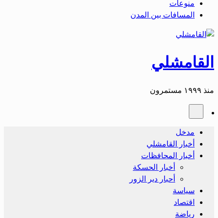
منوعات
المسافات بين المدن
القامشلي
منذ ١٩٩٩ مستمرون
مدخل
أخبار القامشلي
أخبار المحافظات
أخبار الحسكة
أحبار دير الزور
سياسة
اقتصاد
رياضة