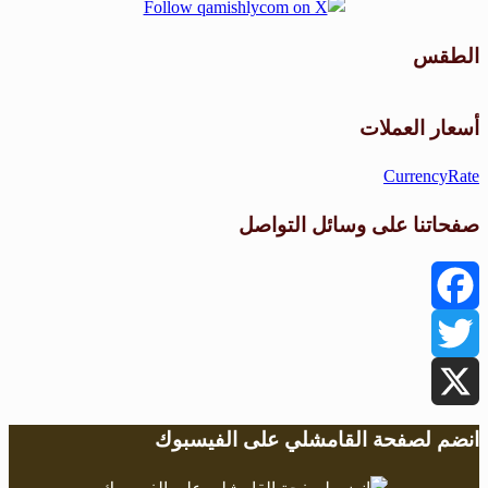
الطقس
طقس القامشلي
أسعار العملات
CurrencyRate
صفحاتنا على وسائل التواصل
Facebook
Twitter
X
انضم لصفحة القامشلي على الفيسبوك