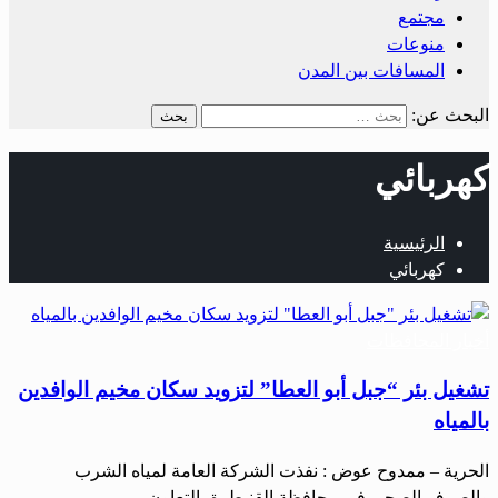
مجتمع
منوعات
المسافات بين المدن
البحث عن:
كهربائي
الرئيسية
كهربائي
أخبار المحافظات
تشغيل بئر “جبل أبو العطا” لتزويد سكان مخيم الوافدين
بالمياه
الحرية – ممدوح عوض : نفذت الشركة العامة لمياه الشرب
والصرف الصحي في محافظة القنيطرة بالتعاون…