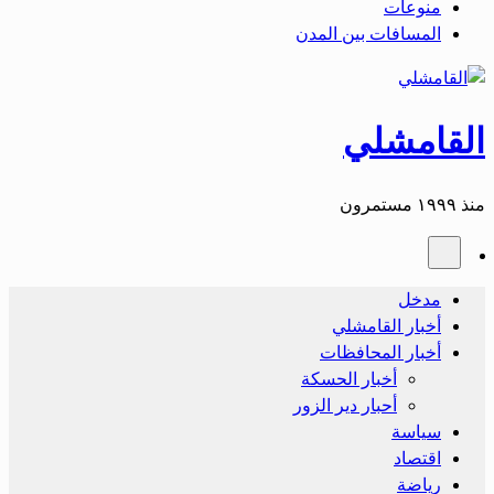
منوعات
المسافات بين المدن
القامشلي
منذ ١٩٩٩ مستمرون
مدخل
أخبار القامشلي
أخبار المحافظات
أخبار الحسكة
أحبار دير الزور
سياسة
اقتصاد
رياضة