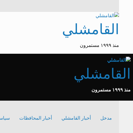
لتخطي
لى
لمحتوى
القامشلي
منذ ١٩٩٩ مستمرون
القامشلي
منذ ١٩٩٩ مستمرون
مدخل
أخبار القامشلي
أخبار المحافظات
سياس