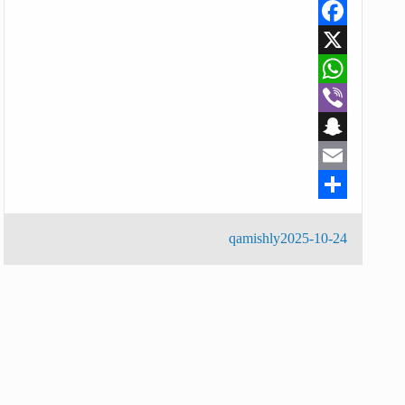
Facebook
X
WhatsApp
Viber
Snapchat
Email
Share
نُشر
qamishly
2025-10-24
في