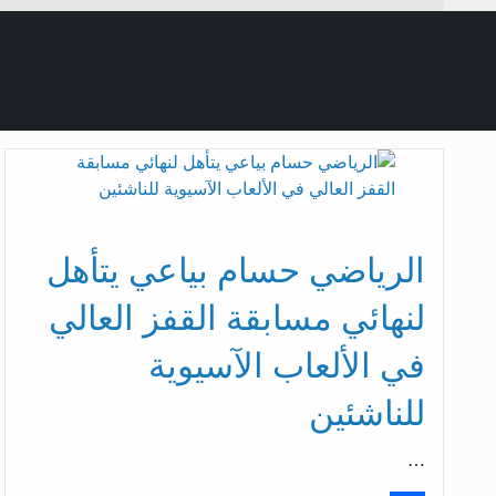
رياضة
الرياضي حسام بياعي يتأهل
لنهائي مسابقة القفز العالي
في الألعاب الآسيوية
للناشئين
…