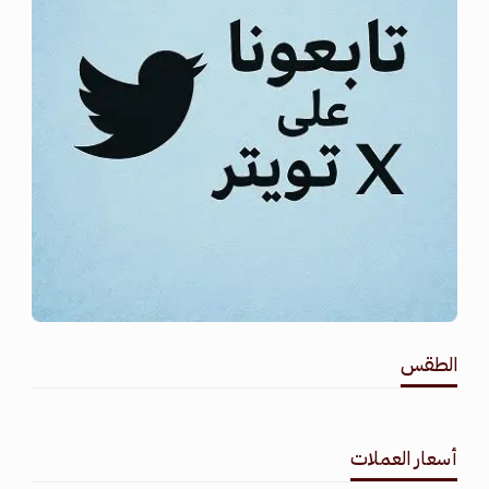
الطقس
طقس القامشلي
أسعار العملات