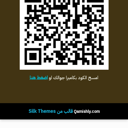
امسح الكود بكاميرا جوالك او
اضغط هنا
قالب من Silk Themes
Qamishly.com