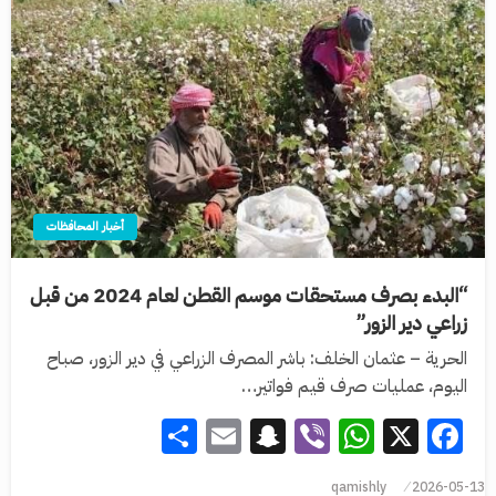
أخبار المحافظات
“البدء بصرف مستحقات موسم القطن لعام 2024 من قبل
زراعي دير الزور”
الحرية – عثمان الخلف: باشر المصرف الزراعي في دير الزور، صباح
اليوم، عمليات صرف قيم فواتير…
Share
Snapchat
Email
WhatsApp
Viber
Facebook
X
qamishly
2026-05-13