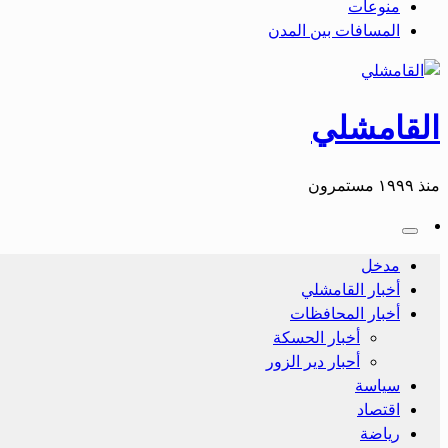
منوعات
المسافات بين المدن
القامشلي
منذ ١٩٩٩ مستمرون
مدخل
أخبار القامشلي
أخبار المحافظات
أخبار الحسكة
أحبار دير الزور
سياسة
اقتصاد
رياضة