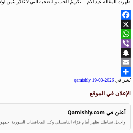
ظهرت المقالة عيد الأم …تكريمٌ للحب والتضحية التي لا تُقدّر بثمن أول
Facebook
X
WhatsApp
Viber
Snapchat
Email
نُشر في
2026-03-19
qamishly
Share
الإعلان في الموقع
أعلن في Qamishly.com
واجعل نشاطك يظهر أمام قرّاء القامشلي وكل المحافظات السورية. جمهور ف