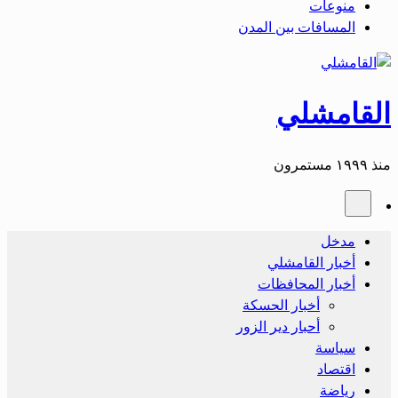
منوعات
المسافات بين المدن
القامشلي
منذ ١٩٩٩ مستمرون
مدخل
أخبار القامشلي
أخبار المحافظات
أخبار الحسكة
أحبار دير الزور
سياسة
اقتصاد
رياضة