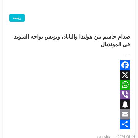
رياضة
صدام حاسم بين هولندا واليابان وتونس تواجه السويد
في المونديال
…
Facebook
X
WhatsApp
Viber
Snapchat
Email
Share
نُشر
qamishly
2026-06-14