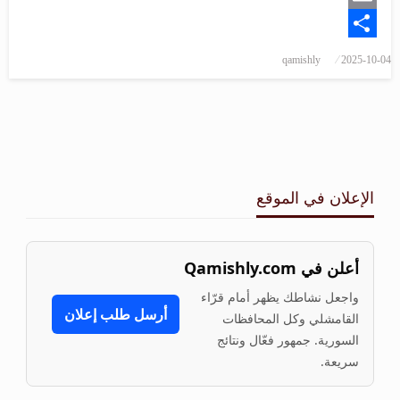
Email
Share
نُشر
qamishly
2025-10-04
في
الإعلان في الموقع
أعلن في Qamishly.com
واجعل نشاطك يظهر أمام قرّاء
أرسل طلب إعلان
القامشلي وكل المحافظات
السورية. جمهور فعّال ونتائج
سريعة.