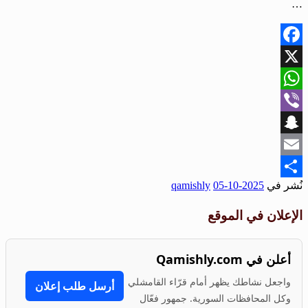
…
Facebook
X
WhatsApp
Viber
Snapchat
Email
نُشر في
2025-10-05
qamishly
Share
الإعلان في الموقع
أعلن في Qamishly.com
واجعل نشاطك يظهر أمام قرّاء القامشلي
أرسل طلب إعلان
وكل المحافظات السورية. جمهور فعّال