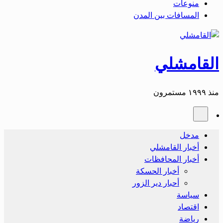
منوعات
المسافات بين المدن
القامشلي
منذ ١٩٩٩ مستمرون
مدخل
أخبار القامشلي
أخبار المحافظات
أخبار الحسكة
أحبار دير الزور
سياسة
اقتصاد
رياضة