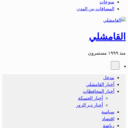
منوعات
المسافات بين المدن
القامشلي
منذ ١٩٩٩ مستمرون
مدخل
أخبار القامشلي
أخبار المحافظات
أخبار الحسكة
أحبار دير الزور
سياسة
اقتصاد
رياضة