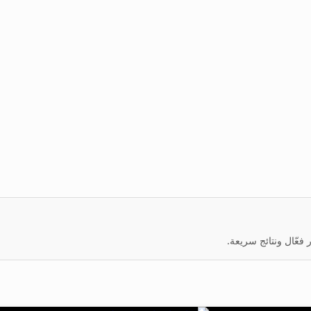
عّال ونتائج سريعة.