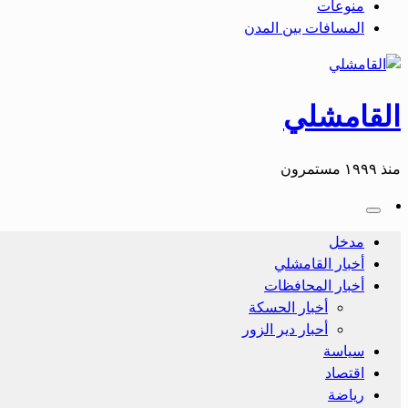
منوعات
المسافات بين المدن
القامشلي
منذ ١٩٩٩ مستمرون
مدخل
أخبار القامشلي
أخبار المحافظات
أخبار الحسكة
أحبار دير الزور
سياسة
اقتصاد
رياضة