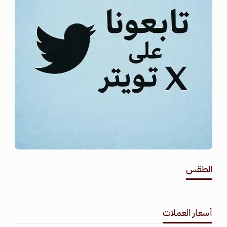
الطقس
طقس القامشلي
أسعار العملات