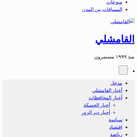
منوعات
المسافات بين المدن
القامشلي
منذ ١٩٩٩ مستمرون
مدخل
أخبار القامشلي
أخبار المحافظات
أخبار الحسكة
أحبار دير الزور
سياسة
اقتصاد
رياضة