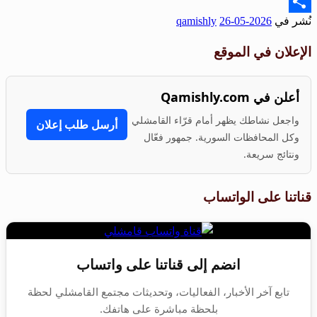
Email
نُشر في
2026-05-26
qamishly
Share
الإعلان في الموقع
أعلن في Qamishly.com
واجعل نشاطك يظهر أمام قرّاء القامشلي
أرسل طلب إعلان
وكل المحافظات السورية. جمهور فعّال
ونتائج سريعة.
قناتنا على الواتساب
انضم إلى قناتنا على واتساب
تابع آخر الأخبار، الفعاليات، وتحديثات مجتمع القامشلي لحظة
بلحظة مباشرة على هاتفك.