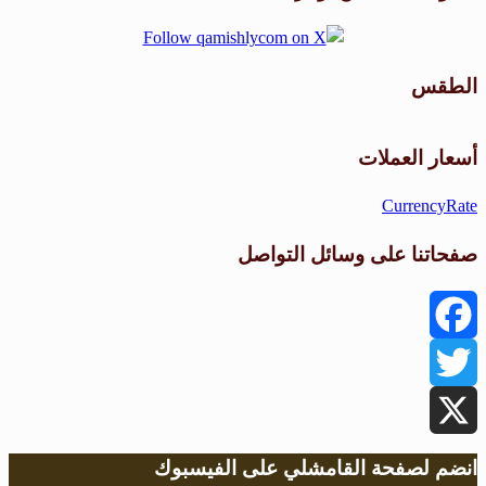
الطقس
طقس القامشلي
أسعار العملات
CurrencyRate
صفحاتنا على وسائل التواصل
Facebook
Twitter
X
انضم لصفحة القامشلي على الفيسبوك