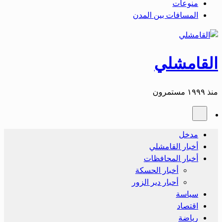
منوعات
المسافات بين المدن
القامشلي
منذ ١٩٩٩ مستمرون
مدخل
أخبار القامشلي
أخبار المحافظات
أخبار الحسكة
أحبار دير الزور
سياسة
اقتصاد
رياضة