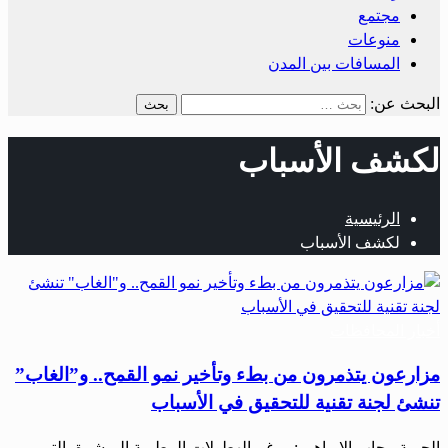
مجتمع
منوعات
المسافات بين المدن
البحث عن:
لكشف الأسباب
الرئيسية
لكشف الأسباب
أخبار المحافظات
مزارعون يتذمرون من بطء وتأخير نمو القمح.. و”الغاب”
تنشئ لجنة تقنية للتحقيق في الأسباب
الحرية-رحاب الإبراهيم: رغم الهطولات المطرية المبشرة، التي