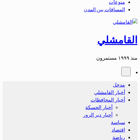
منوعات
المسافات بين المدن
القامشلي
منذ ١٩٩٩ مستمرون
مدخل
أخبار القامشلي
أخبار المحافظات
أخبار الحسكة
أحبار دير الزور
سياسة
اقتصاد
رياضة