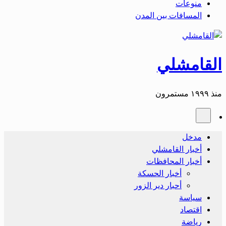
منوعات
المسافات بين المدن
القامشلي
منذ ١٩٩٩ مستمرون
مدخل
أخبار القامشلي
أخبار المحافظات
أخبار الحسكة
أحبار دير الزور
سياسة
اقتصاد
رياضة