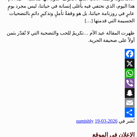
هذا اليوم، الذي نحتفي فيه بأغلى إنسانة في حياتنا، ليس مجرد يومٍ
عابرٍ في روزنامة حياتنا، بل هو وقفةٌ تأملٍ وتذكيرٍ دائمٍ بالتضحيات
الجسيمة التي قدمتها […]
ظهرت المقالة عيد الأم …تكريمٌ للحب والتضحية التي لا تُقدّر بثمن
أولاً على صحيفة الحرية.
Facebook
X
WhatsApp
Viber
Snapchat
Email
نُشر في
2026-03-19
qamishly
Share
الإعلان في الموقع