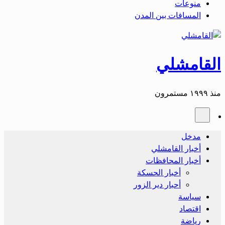
منوعات
المسافات بين المدن
القامشلي
منذ ١٩٩٩ مستمرون
مدخل
أخبار القامشلي
أخبار المحافظات
أخبار الحسكة
أحبار دير الزور
سياسة
اقتصاد
رياضة