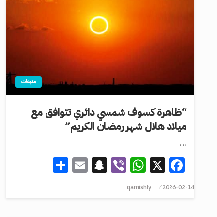
منوعات
“ظاهرة كسوف شمسي دائري تتوافق مع
ميلاد هلال شهر رمضان الكريم”
…
Share
Snapchat
Email
WhatsApp
Viber
Facebook
X
qamishly
2026-02-14