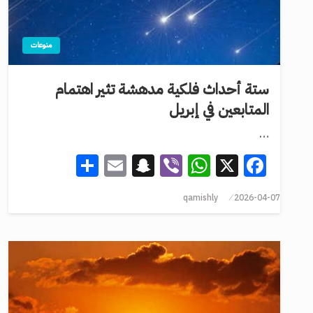
منوعات
ستة أحداث فلكية مدهشة تثير اهتمام
المتابعين في إبريل
…
Share
Snapchat
Email
WhatsApp
Viber
Facebook
X
qamishly
2026-04-07