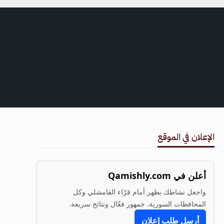
الإعلان في الموقع
أعلن في Qamishly.com
واجعل نشاطك يظهر أمام قرّاء القامشلي وكل
المحافظات السورية. جمهور فعّال ونتائج سريعة.
أرسل طلب إعلان