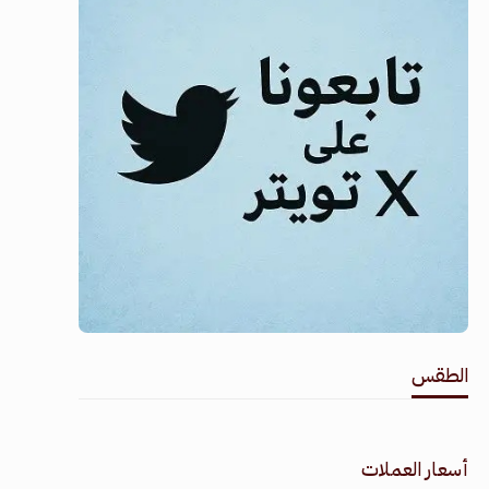
الطقس
طقس القامشلي
أسعار العملات