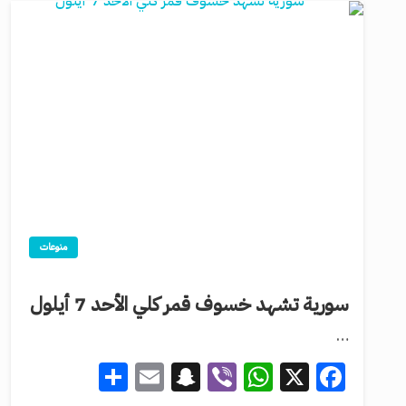
منوعات
سورية تشهد خسوف قمر كلي الأحد 7 أيلول
…
Share
Snapchat
Email
WhatsApp
Viber
Facebook
X