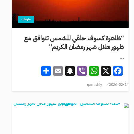
منوعات
“ظاهرة كسوف حلقي للشمس تتوافق مع
ظهور هلال شهر رمضان الكريم”
…
Share
Snapchat
Email
WhatsApp
Viber
Facebook
X
qamishly
2026-02-14