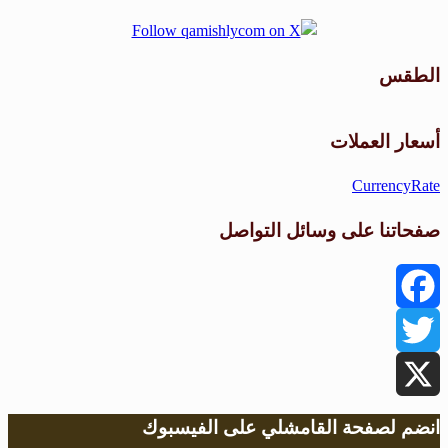
الطقس
طقس القامشلي
أسعار العملات
CurrencyRate
صفحاتنا على وسائل التواصل
Facebook
Twitter
X
انضم لصفحة القامشلي على الفيسبوك