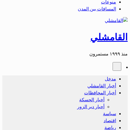
منوعات
المسافات بين المدن
القامشلي
منذ ١٩٩٩ مستمرون
مدخل
أخبار القامشلي
أخبار المحافظات
أخبار الحسكة
أحبار دير الزور
سياسة
اقتصاد
رياضة