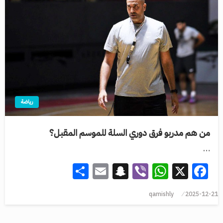
رياضة
من هم مدربو فرق دوري السلة للموسم المقبل؟
…
Share
Snapchat
Email
WhatsApp
Viber
Facebook
X
qamishly
2025-12-21