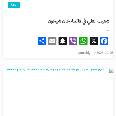
رياضة
شعيب العلي في قائمة خان شيخون
…
Share
Snapchat
Email
WhatsApp
Viber
Facebook
X
qamishly
2025-11-03