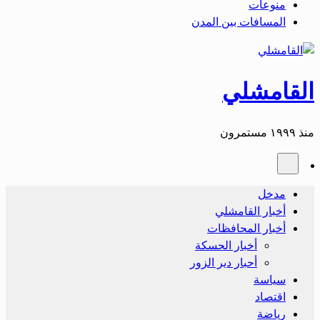
منوعات
المسافات بين المدن
القامشلي
منذ ١٩٩٩ مستمرون
مدخل
أخبار القامشلي
أخبار المحافظات
أخبار الحسكة
أحبار دير الزور
سياسة
اقتصاد
رياضة