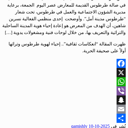
في صالة طرطوس القديمة للمعارض عصر اليوم الجمعة، برعاية
مديرية الشؤون الاجتماعية والعمل في طرطوس، تحت شعار
“طرطوس مدينة أمل”. وأوضحت إحدى منظمي الفعالية نسرين
شاهين، أن الهدف من المعرض هو إعادة إحياء هوية المدينة الساحلية
والتراثية والتعريف بها، من خلال لوحات فنية ومشغولات يدوية […]
ظهرت المقالة “انعكاسات ثقافية”.. إحياء لهوية طرطوس وتراثها
أولاً على صحيفة الحرية.
Facebook
X
WhatsApp
Viber
Snapchat
Email
نُشر في
2025-10-10
qamishly
Share