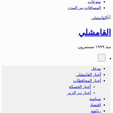
منوعات
المسافات بين المدن
القامشلي
منذ ١٩٩٩ مستمرون
مدخل
أخبار القامشلي
أخبار المحافظات
أخبار الحسكة
أحبار دير الزور
سياسة
اقتصاد
رياضة