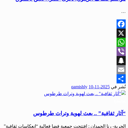
…
Facebook
X
WhatsApp
Viber
Snapchat
Email
نُشر في
2025-11-10
qamishly
Share
مجتمع
“آثار ثقافية” .. بعث لهوية وتراث طرطوس
الحرية- رنا الحمدان ; افتتحت جمعية فضا فعالية “انعكاسات ثقافية”