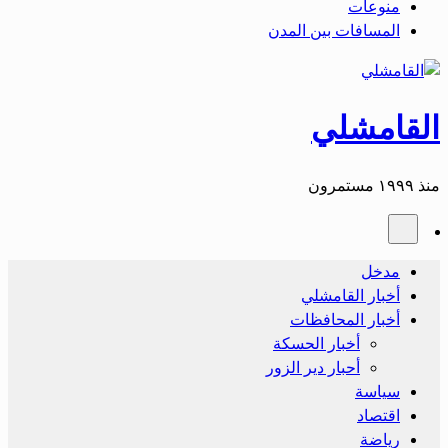
منوعات
المسافات بين المدن
القامشلي
منذ ١٩٩٩ مستمرون
مدخل
أخبار القامشلي
أخبار المحافظات
أخبار الحسكة
أحبار دير الزور
سياسة
اقتصاد
رياضة