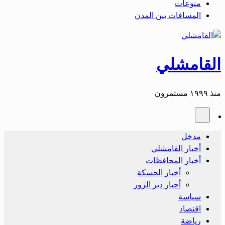
منوعات
المسافات بين المدن
القامشلي
منذ ١٩٩٩ مستمرون
مدخل
أخبار القامشلي
أخبار المحافظات
أخبار الحسكة
أحبار دير الزور
سياسة
اقتصاد
رياضة